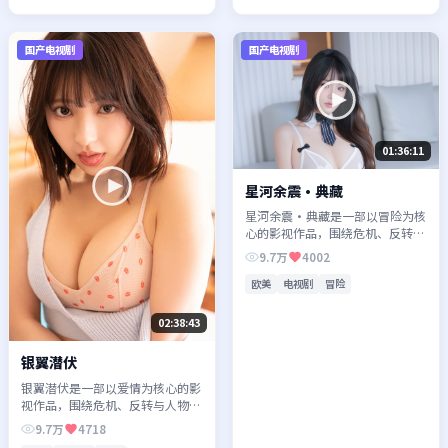
国产电视剧
国产电视剧
01:36:11
星河余震·典藏
星河余震·典藏是一部以冒险为核
心的影视作品，围绕危机、反转与
人物成长展开，整体节奏紧凑，值
9.7万
4002
得推荐观看。
欧美
电视剧
冒险
02:38:43
银翼潜伏
银翼潜伏是一部以爱情为核心的影
视作品，围绕危机、反转与人物成
长展开，整体节奏紧凑，值得推荐
9.7万
4718
观看。