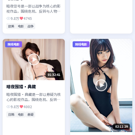
暗夜信号是一部以战争为核心的影
视作品，围绕危机、反转与人物成
长展开，整体节奏紧凑，值得推荐
9.8万
4745
观看。
欧美
电影
战争
院线电影
院线电影
01:32:41
暗夜围猎·典藏
暗夜围猎·典藏是一部以悬疑为核
心的影视作品，围绕危机、反转与
人物成长展开，整体节奏紧凑，值
9.8万
4002
得推荐观看。
日韩
电影
悬疑
02:11:29