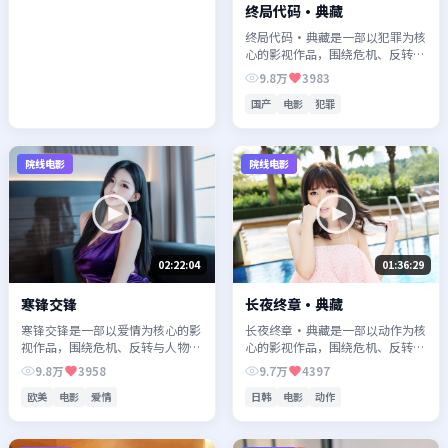
终局代码·典藏
终局代码·典藏是一部以犯罪为核
心的影视作品，围绕危机、反转与
人物成长展开，整体节奏紧凑，值
9.8万
3983
得推荐观看。
国产
电影
犯罪
院线电影
院线电影
02:22:04
01:36:29
寒锋交锋
长夜终章·典藏
寒锋交锋是一部以爱情为核心的影
长夜终章·典藏是一部以动作为核
视作品，围绕危机、反转与人物成
心的影视作品，围绕危机、反转与
长展开，整体节奏紧凑，值得推荐
人物成长展开，整体节奏紧凑，值
9.8万
3958
9.7万
4397
观看。
得推荐观看。
欧美
电影
爱情
日韩
电影
动作