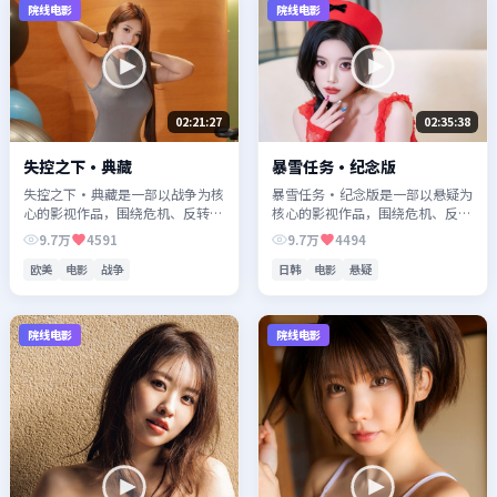
院线电影
院线电影
02:21:27
02:35:38
失控之下·典藏
暴雪任务·纪念版
失控之下·典藏是一部以战争为核
暴雪任务·纪念版是一部以悬疑为
心的影视作品，围绕危机、反转与
核心的影视作品，围绕危机、反转
人物成长展开，整体节奏紧凑，值
与人物成长展开，整体节奏紧凑，
9.7万
4591
9.7万
4494
得推荐观看。
值得推荐观看。
欧美
电影
战争
日韩
电影
悬疑
院线电影
院线电影