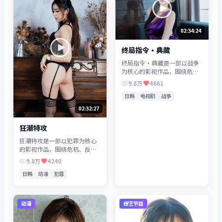
02:34:24
终局指令·典藏
终局指令·典藏是一部以战争
为核心的影视作品，围绕危
机、反转与人物成长展开，整
9.8万
4661
体节奏紧凑，值得推荐观看。
日韩
电视剧
战争
02:32:27
狂潮特攻
狂潮特攻是一部以犯罪为核心
的影视作品，围绕危机、反转
与人物成长展开，整体节奏紧
9.8万
4240
凑，值得推荐观看。
日韩
动漫
犯罪
动漫
综艺节目