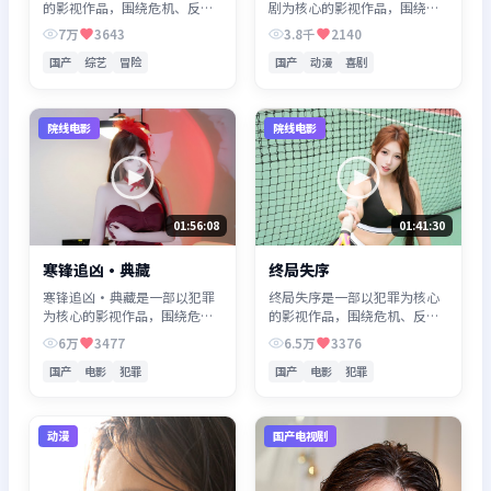
的影视作品，围绕危机、反转
剧为核心的影视作品，围绕危
与人物成长展开，整体节奏紧
机、反转与人物成长展开，整
7万
3643
3.8千
2140
凑，值得推荐观看。
体节奏紧凑，值得推荐观看。
国产
综艺
冒险
国产
动漫
喜剧
院线电影
院线电影
01:56:08
01:41:30
寒锋追凶·典藏
终局失序
寒锋追凶·典藏是一部以犯罪
终局失序是一部以犯罪为核心
为核心的影视作品，围绕危
的影视作品，围绕危机、反转
机、反转与人物成长展开，整
与人物成长展开，整体节奏紧
6万
3477
6.5万
3376
体节奏紧凑，值得推荐观看。
凑，值得推荐观看。
国产
电影
犯罪
国产
电影
犯罪
动漫
国产电视剧