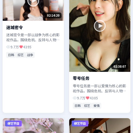
02:14:20
迷城密令
迷城密令是一部以战争为核心的影
视作品，围绕危机、反转与人物成
长展开，整体节奏紧凑，值得推荐
9.7万
4395
观看。
日韩
综艺
战争
02:38:07
零号任务
零号任务是一部以爱情为核心的影
视作品，围绕危机、反转与人物成
长展开，整体节奏紧凑，值得推荐
9.7万
4305
观看。
日韩
综艺
爱情
综艺节目
综艺节目