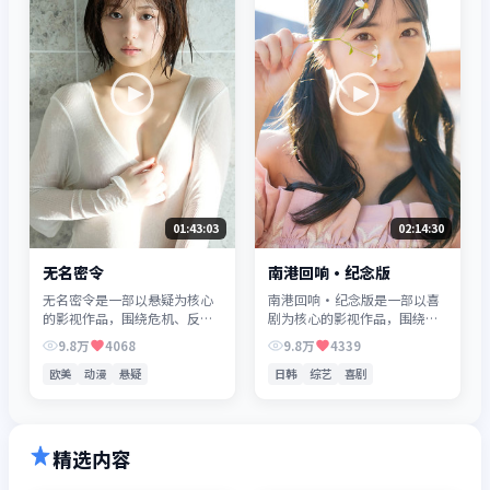
01:43:03
02:14:30
无名密令
南港回响·纪念版
无名密令是一部以悬疑为核心
南港回响·纪念版是一部以喜
的影视作品，围绕危机、反转
剧为核心的影视作品，围绕危
与人物成长展开，整体节奏紧
机、反转与人物成长展开，整
9.8万
4068
9.8万
4339
凑，值得推荐观看。
体节奏紧凑，值得推荐观看。
欧美
动漫
悬疑
日韩
综艺
喜剧
精选内容