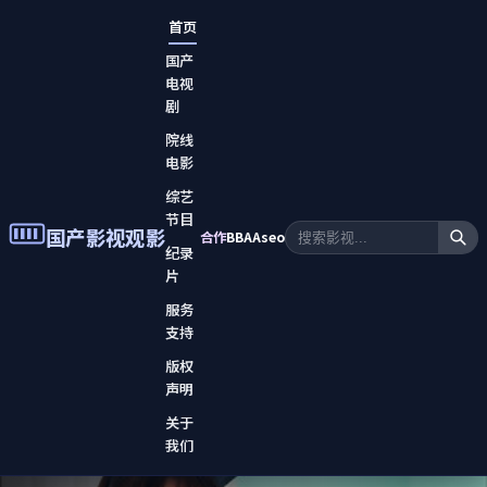
首页
国产
电视
剧
院线
电影
综艺
节目
国产影视观影
合作
BBAAseo
纪录
片
服务
支持
版权
声明
关于
我们